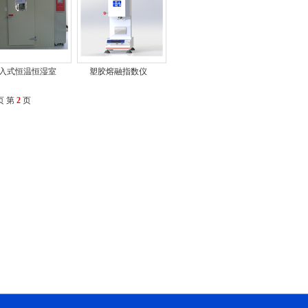
入式恒温恒湿室
塑胶熔融指数仪
页
第
2
页