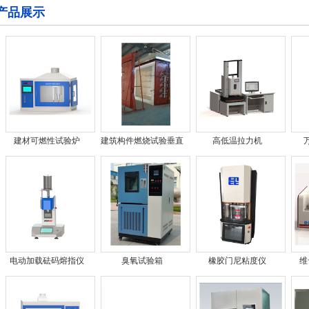
产品展示
建材可燃性试验炉
建筑构件燃烧试验垂直
高低温拉力机
炉
电动加载砝码熔指仪
臭氧试验箱
橡胶门尼粘度仪
维