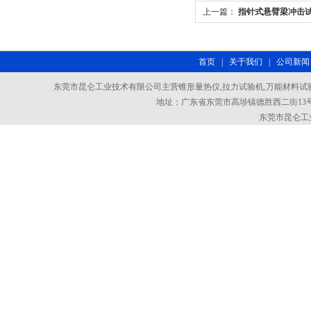
上一篇：
指针式悬臂梁冲击
首页
|
关于我们
|
公司新闻
东莞市昆仑工业技术有限公司主营锥形量热仪,拉力试验机,万能材料试验
地址：广东省东莞市高埗镇德胜西二街13号101室
东莞市昆仑工