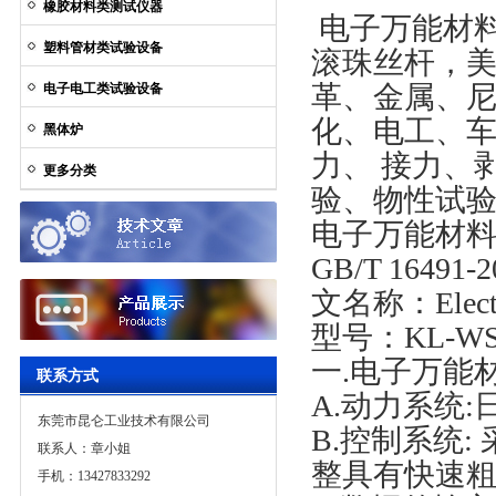
橡胶材料类测试仪器
电子万能材
塑料管材类试验设备
滚珠丝杆，美
革、金属、
电子电工类试验设备
化、电工、车
黑体炉
力、 接力、
更多分类
验、物性试
电子万能材
GB/T 164
文名称：Electron
型号：
KL-W
一.电子万能
联系方式
A.动力系统
东莞市昆仑工业技术有限公司
B.控制系统:
联系人：章小姐
整具有快速粗
手机：13427833292