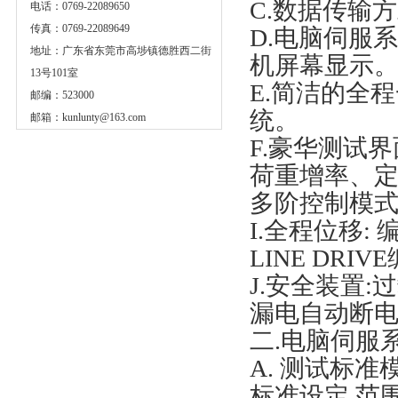
C.数据传输方
电话：0769-22089650
传真：0769-22089649
D.电脑伺服
地址：广东省东莞市高埗镇德胜西二街
机屏幕显示
13号101室
E.简洁的全
邮编：523000
统。
邮箱：
kunlunty@163.com
F.豪华测试
荷重增率、
多阶控制模
I.全程位移: 
LINE DR
J.安全装置
漏电自动断
二.电脑伺服
A. 测试标
标准设定,范围