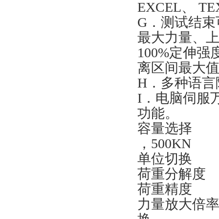
EXCEL、 
G．测试结束
最大力量、
100%定伸
离区间最大
H．多种语言
I．电脑伺服
功能。
容量选择 1，
，500KN
单位切换 kg
荷重分解度
荷重精度
力量放大倍率 ×