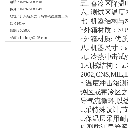
五. 蓄冷区降温
电话：0769-22089650
传真：0769-22089649
六. 测试区温度
地址：广东省东莞市高埗镇德胜西二街
七. 机器结构
13号101室
b外箱材质：SU
邮编：523000
c外箱材质: 
邮箱：
kunlunty@163.com
八. 机器尺寸：a
九. 冷热冲击
1.机械结构： 
2002,CNS,MIL,I
b.温度冲击箱
热区或蓄冷区之
导气流循环,以
c.采特殊设计
d.保温层采用耐
K 型防汗导管