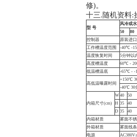
修)。
十三.随机资料
风冷或水
型 号
50
80
控制器
原装进口
工作槽温度范围
-40℃ -1
温度恢复时间
5分钟以
高度槽温度
60℃ - 2
低温槽温底
-65℃ - 
+150℃ 
高低温曝露时间
-40℃ 3
W
40
50
内箱尺寸(cm)
H
35
40
D
35
40
内箱材质
雾面不锈钢
外箱材质
雾面线条
电源
AC380