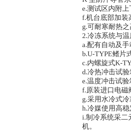
e.测试区内附
f.机台底部加
g.可耐寒耐热之高
2.冷冻系统与
a.配有自动及
b.U-TYPE
c.内螺旋式K-
d.冷热冲击试
e.温度冲击试验
f.原装进口电
g.采用水冷式
h.冷媒使用高稳定
i.制冷系统采
机。