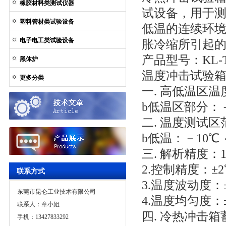
橡胶材料类测试仪器
试设备，用于
塑料管材类试验设备
低温的连续环
电子电工类试验设备
胀冷缩所引起
产品型号：KL-
黑体炉
温度冲击试验箱
更多分类
一. 高低温区温
b低温区部分：－
二. 温度测试区范
b低温：－10℃ 
三. 解析精度：1
2.控制精度：±
联系方式
3.温度波动度：
东莞市昆仑工业技术有限公司
4.温度均匀度：
联系人：章小姐
四. 冷热冲击箱
手机：13427833292