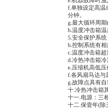
e.机器故障时
f.单独设定高温
分钟。
g.最大循环周期(
h.温度冲击箱
5.安全保护系
b.控制系统有
c.温度冲击箱
d.冷热冲击箱
e.压缩机高低
f.各风扇马达
g.故障点具有
十.冷热冲击箱
十一.电源：三相 A
十二.保壹年(