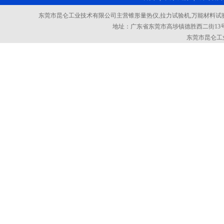
东莞市昆仑工业技术有限公司主营锥形量热仪,拉力试验机,万能材料试验
地址：广东省东莞市高埗镇德胜西二街13号101室
东莞市昆仑工