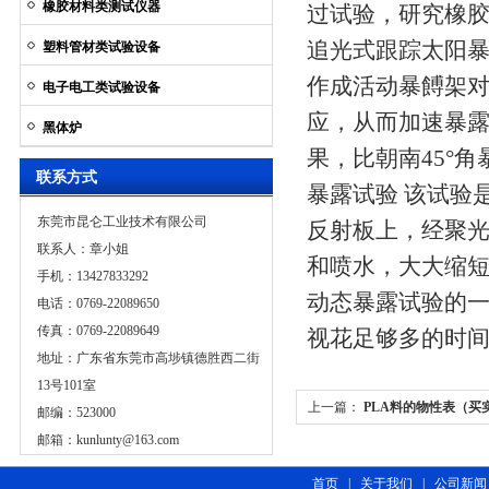
橡胶材料类测试仪器
过试验，研究橡胶
追光式跟踪太阳暴
塑料管材类试验设备
作成活动暴餺架对
电子电工类试验设备
应，从而加速暴
黑体炉
果，比朝南45°角
联系方式
暴露试验 该试验
东莞市昆仑工业技术有限公司
反射板上，经聚光
联系人：章小姐
和喷水，大大缩短
手机：13427833292
动态暴露试验的
电话：0769-22089650
传真：0769-22089649
视花足够多的时
地址：广东省东莞市高埗镇德胜西二街
13号101室
上一篇：
PLA料的物性表（买
邮编：523000
邮箱：
kunlunty@163.com
莞昆仑）
首页
|
关于我们
|
公司新闻