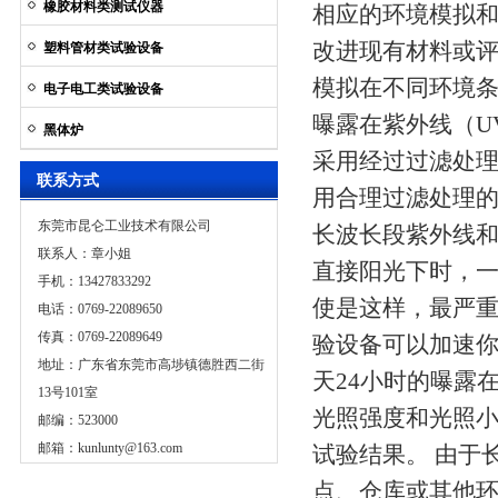
橡胶材料类测试仪器
相应的环境模拟和
改进现有材料或
塑料管材类试验设备
模拟在不同环境
电子电工类试验设备
曝露在紫外线（U
黑体炉
采用经过过滤处
联系方式
用合理过滤处理
东莞市昆仑工业技术有限公司
长波长段紫外线和
联系人：章小姐
直接阳光下时，
手机：13427833292
使是这样，最严
电话：0769-22089650
传真：0769-22089649
验设备可以加速
地址：广东省东莞市高埗镇德胜西二街
天24小时的曝露
13号101室
光照强度和光照小
邮编：523000
邮箱：
kunlunty@163.com
试验结果。 由于
点、仓库或其他