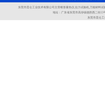
东莞市昆仑工业技术有限公司主营锥形量热仪,拉力试验机,万能材料试验
地址：广东省东莞市高埗镇德胜西二街13号101室
东莞市昆仑工