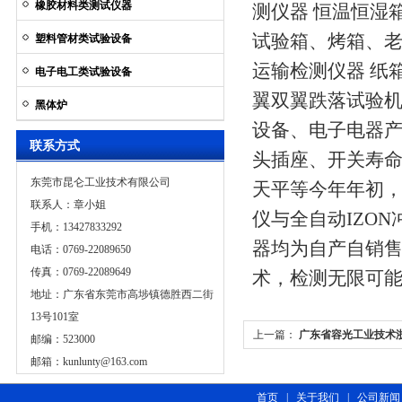
橡胶材料类测试仪器
测仪器 恒温恒湿
试验箱、烤箱、老
塑料管材类试验设备
运输检测仪器 纸
电子电工类试验设备
翼双翼跌落试验机
黑体炉
设备、电子电器
联系方式
头插座、开关寿命
东莞市昆仑工业技术有限公司
天平等今年年初
联系人：章小姐
仪与全自动IZO
手机：13427833292
器均为自产自销
电话：0769-22089650
传真：0769-22089649
术，检测无限可
地址：广东省东莞市高埗镇德胜西二街
13号101室
上一篇：
广东省容光工业技术浙
邮编：523000
邮箱：
kunlunty@163.com
月8日在浙江绍兴正式成立
首页
|
关于我们
|
公司新闻