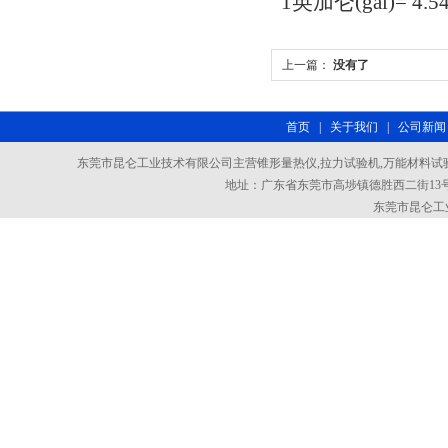
1英加仑(gal)= 4.5
上一篇：
没有了
首页
|
关于我们
|
公司新闻
东莞市昆仑工业技术有限公司主营锥形量热仪,拉力试验机,万能材料试验
地址：广东省东莞市高埗镇德胜西二街13号101室
东莞市昆仑工