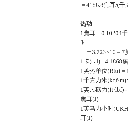
＝4186.8焦耳/(千
热功
1焦耳＝0.10204
时
＝3.723×10－7
1卡(cal)= 4.
1英热单位(Btu)＝1
1千克力米(kgf·m)=
1英尺磅力(ft·lbf)
焦耳(J)
1英马力小时(UKHp·
耳(J)