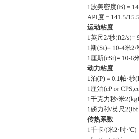
1波美密度(B)＝1
API度＝141.5/1
运动粘度
1英尺2/秒(ft2/s)=
1斯(St)= 10-4米2
1厘斯(cSt)= 10-6
动力粘度
1泊(P)＝0.1帕·秒(
1厘泊(cP or CPS,c
1千克力秒/米2(kgf·s
1磅力秒/英尺2(lbf·s/
传热系数
1千卡/(米2·时·℃)〔