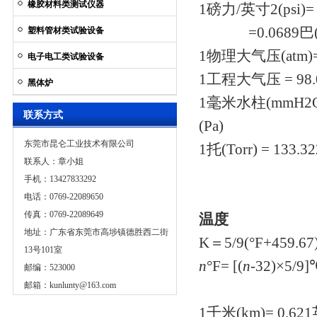
橡胶材料类测试仪器
1磅力/英寸2(psi)= 
=0.0689巴(bar
塑料管材类试验设备
1物理大气压(atm)= 1
电子电工类试验设备
1工程大气压 = 98.
黑体炉
1毫米水柱(mmH2O)
联系方式
(Pa)
东莞市昆仑工业技术有限公司
1托(Torr) = 13
联系人：章小姐
手机：13427833292
电话：0769-22089650
传真：0769-22089649
温度
地址：广东省东莞市高埗镇德胜西二街
K＝5/9(°F+459.
13号101室
n
°F= [(
n
-32)×5
邮编：523000
邮箱：
kunlunty@163.com
1千米(km)= 0.621