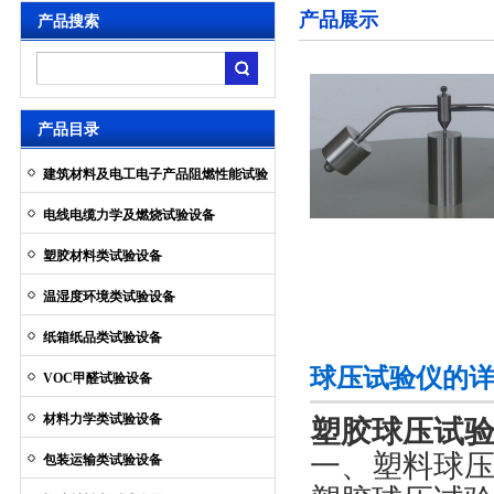
产品展示
产品搜索
产品目录
建筑材料及电工电子产品阻燃性能试验
设备
电线电缆力学及燃烧试验设备
塑胶材料类试验设备
温湿度环境类试验设备
纸箱纸品类试验设备
球压试验仪的
VOC甲醛试验设备
材料力学类试验设备
塑胶球压试
一、塑料球
包装运输类试验设备