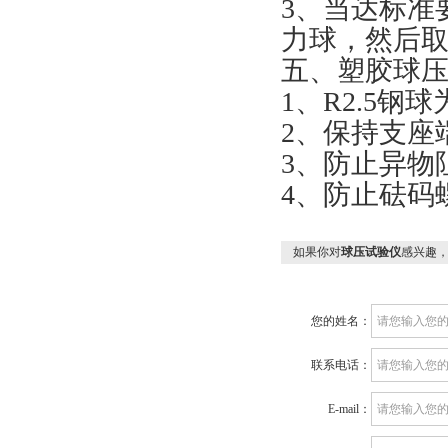
3、当达标准
力球，然后
五、塑胶球压
1、R2.5
2、保持支座
3、防止异物
4、防止砝码
如果你对
球压试验仪
感兴趣
您的姓名：
联系电话：
E-mail：