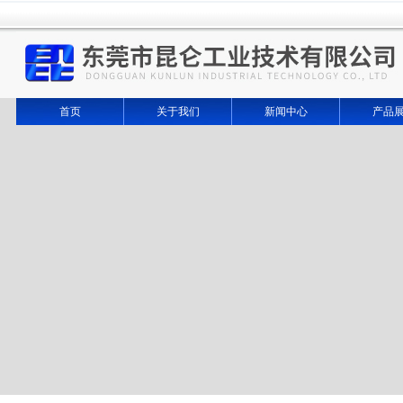
首页
关于我们
新闻中心
产品