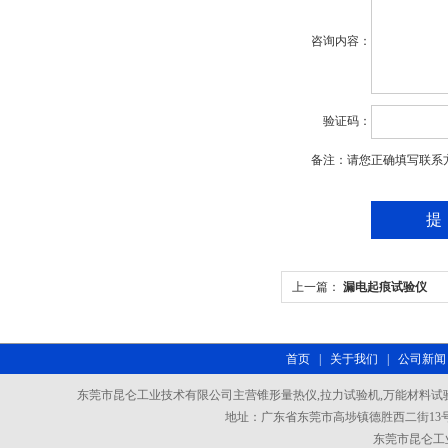
咨询内容：
验证码：
备注：请您正确填写联系
上一篇：
漏电起痕试验仪
首页
|
关于我们
|
公司新闻
东莞市昆仑工业技术有限公司主营锥形量热仪,拉力试验机,万能材料试验
地址：广东省东莞市高埗镇德胜西二街13号101室
东莞市昆仑工