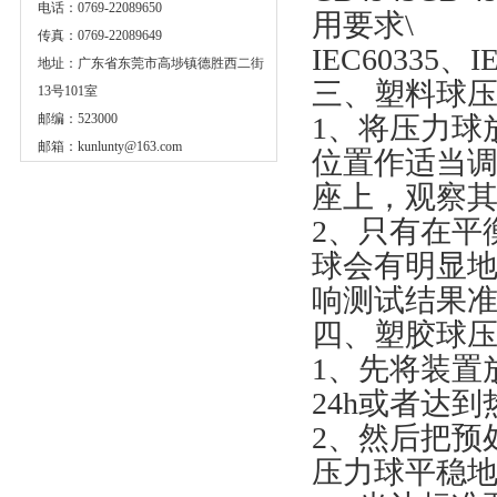
电话：0769-22089650
用要求\
传真：0769-22089649
IEC60335、I
地址：广东省东莞市高埗镇德胜西二街
三、塑料球压
13号101室
邮编：523000
1、将压力球
邮箱：
kunlunty@163.com
位置作适当
座上，观察
2、只有在平
球会有明显
响测试结果
四、塑胶球压
1、先将装置
24h或者达
2、然后把预
压力球平稳