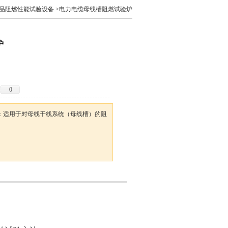
品阻燃性能试验设备
>电力电缆母线槽阻燃试验炉
炉
0
途：适用于对母线干线系统（母线槽）的阻