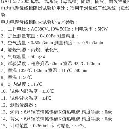
GA/T 537-2005母线干线系统（母线槽）阻燃、防火、耐火性
​电力电缆母线槽阻燃试验炉​用途：适用于对母线干线系统（母
验
电力电缆母线槽防火试验炉​技术参数：
1、工作电压：AC380V±10% 50Hz；用电功率：5KW
2、炉压测量范围：0-100Pa 测量精度：
3、空气流量：0-50m3/min 测量精度：≤±0.5 m3/min
4、燃烧气源：丙烷、液化气
5、气罐容量：50kg×4
6、试验温度：程序升温 60min 室温-925℃ 120min
7、室温-1050℃ 180min 室温-1115℃ 240min
8、室温-1150℃
9、炉内温度：±15℃
10、试件内部温度：±10℃
11、试件背火温度：±4℃
12、测温传感器：
13、炉内：6只铠装镍铬镍硅K值热电偶 精度等级：II级
14、背火：6只铠装镍铬镍硅K值热电偶 精度等级：II级
15、计时范围：0-360min 计时精度：<±2s。