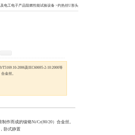
料及电工电子产品阻燃性能试验设备
>灼热丝U形头
.10-2006及IEC60695-2-10:2000等
0）合金丝。
等标准制作而成的镍铬Ni/Cr(80/20）合金丝。
环形，卧式静置