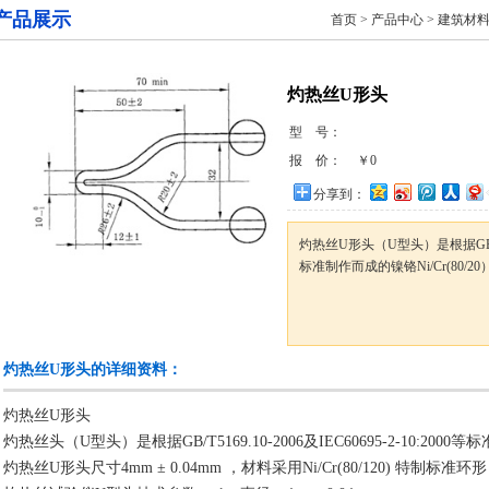
产品展示
首页
>
产品中心
>
建筑材
灼热丝U形头
型 号：
报 价：
￥0
分享到：
灼热丝U形头（U型头）是根据GB/T5169
标准制作而成的镍铬Ni/Cr(80/2
灼热丝U形头的详细资料：
灼热丝U形头
灼热丝头（U型头）是根据GB/T5169.10-2006及IEC60695-2-10:2000
灼热丝U形头尺寸4mm ± 0.04mm ，材料采用Ni/Cr(80/120) 特制标准