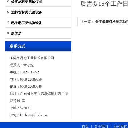
橡胶材料类测试仪器
后需要15个工作
塑料管材类试验设备
上一篇：
关于氟塑料检测流动
电子电工类试验设备
黑体炉
联系方式
东莞市昆仑工业技术有限公司
联系人：章小姐
手机：13427833292
电话：0769-22089650
传真：0769-22089649
地址：广东省东莞市高埗镇德胜西二街
13号101室
邮编：523000
邮箱：
kunlunty@163.com
首页
|
关于我们
|
公司新闻