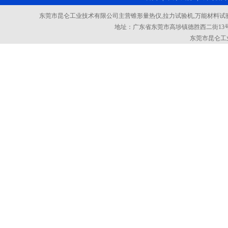
东莞市昆仑工业技术有限公司主营锥形量热仪,拉力试验机,万能材料试验
地址：广东省东莞市高埗镇德胜西二街13号101室
东莞市昆仑工