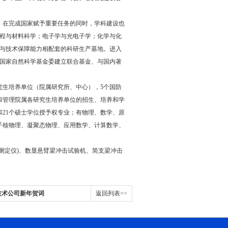
，在完成国家赋予重要任务的同时，学科建设也
程与材料科学；电子学与光电子学；化学与化
与技术保障能力相配套的科研生产基地。进入
与国家自然科学基金委建立联合基金、与国内著
研究生培养单位（院属研究所、中心），5个国防
和管理院属各研究生培养单位的招生、培养和学
21个硕士学位授予权专业；有物理、数学、原
子核物理、凝聚态物理、应用数学、计算数学、
测定仪
)、
数显悬臂梁冲击试验机
、简支梁冲击
技术公司新年贺词
返回列表>>