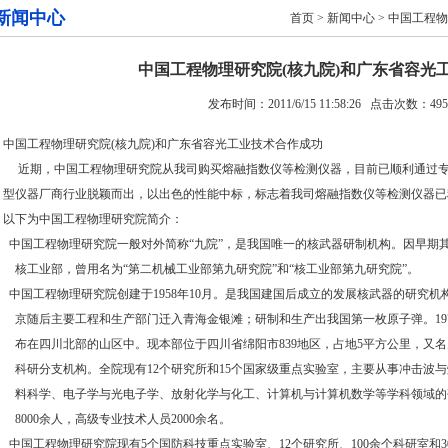
新闻中心
首页
>
新闻中心
> 中国工程
中国工程物理研究院(核九院)和广东省容光
发布时间：2011/6/15 11:58:26 点击次数：49
中国工程物理研究院(核九院)和广东省容光工业技术合作成功
近期，中国工程物理研究院从我司购买熔融指数仪等检测仪器，目前已顺利通过专
型仪器厂商行业脱颖而出，以出色的性能中标，标志着我司
熔融指数仪
等检测仪器已
以下为中国工程物理研究院简介：
中国工程物理研究院
一般对外简称“九院”，是我国唯一的核武器研制机构。因早期
核工业部，曾用名为“第二机械工业部第九研究院”和“核工业部第九研究院”。
中国工程物理研究院创建于1958年10月。是我国建国后成立的发展核武器的研究
京随后主要工程和生产部门迁入青海金银滩；研制和生产出我国第一枚原子弹。19
布在四川北部的山区中。现本部位于四川省绵阳市839地区，占地5平方公里，又名
科研分支机构。全院现有12个研究所和15个国家级重点实验室，主要从事冲击波
料科学、电子学与光电子学、放射化学与化工、计算机与计算机数学等学科领域的
8000余人，高级专业技术人员2000余名。
中国工程物理研究院现有5个国防科技重点实验室、12个研究所、100余个科研室和