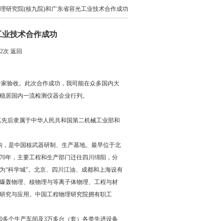
物理研究院(核九院)和广东省容光工业技术合作成功
工业技术合作成功
52次
返回
家验收。此次合作成功，我司能在众多国内大
稳居国内一流检测仪器企业行列。
其先后隶属于中华人民共和国第二机械工业部和
机构，是中国核武器研制、生产基地。最早位于北
70年，主要工程和生产部门迁往四川绵阳，分
为“科学城”。北京、四川江油、成都和上海设有
与爆轰物理、核物理与等离子体物理、工程与材
研究与应用。中国工程物理研究院拥有职工
30多个生产车间及3万多台（套）各类先进设备