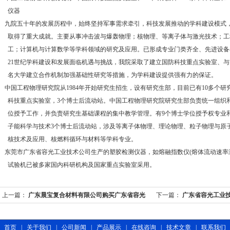
仪器
九院五十年的发展历程中，始终坚持军事需求牵引，科技发展推动的学科建设模式
取得了重大成就。主要从事冲击波与爆轰物理；核物理、等离子体与激光技术；工
工；计算机与计算数学等学科领域的研究及应用。已形成专业门类齐全、先进设备
21世纪学科建设和发展面临机遇与挑战，我院采取了建立国防科技重点实验室、
名大学建立合作机制加强基础性研究等措施，为学科建设提供强有力的保证。
中国工程物理研究院从1984年开始研究生招生，设有研究生部，目前已有10多个
科技重点实验室，3个博士后流动站。中国工程物理研究院研究生部负责统一组织
位授予工作，并负责研究生基础课程的集中教学管理。有9个博士学位授予权专业和
子能科学与技术3个博士后流动站，涉及等离子体物理、理论物理、粒子物理与原
核技术及应用、核燃料循环与材料等学科专业。
东莞市广东省容光工业技术公司生产的塑胶检测仪器，如
熔融指数仪
(
熔体流动速率
试验机已被多家国内科研机构及国家重点实验室采用。
上一篇：
广东晨宝复合材料有限公司购买广东省容光
下一篇：
广东省容光工业
工业技术熔融指数仪
首页
|
关于我们
|
公司新闻
|
产品展示
|
在线咨询
|
技术文章
|
联系我们